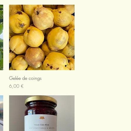
Aperçu rapide
Gelée de coings
Prix
6,00 €