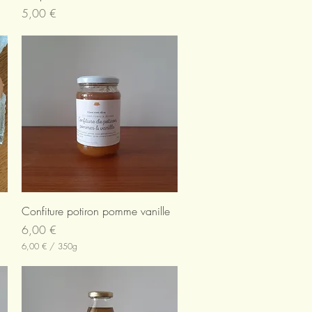
Prix
5,00 €
Aperçu rapide
Confiture potiron pomme vanille
Prix
6,00 €
6,00 €
/
350g
6
,
0
0