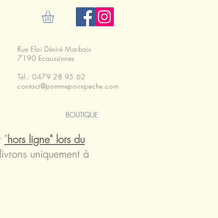
ecter
Rue Eloi Désiré Marbaix
7190 Ecaussinnes
Tél.: 0479 28 95 62
contact@pommepoirepeche.com
BOUTIQUE
r
"
hors ligne" lors du
livrons uniquement à