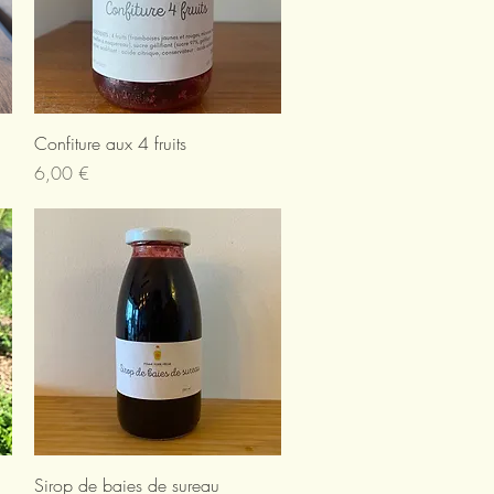
Aperçu rapide
Confiture aux 4 fruits
Prix
6,00 €
Aperçu rapide
Sirop de baies de sureau