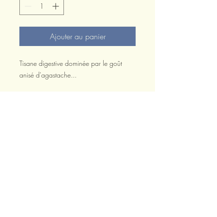
Ajouter au panier
Tisane digestive dominée par le goût
anisé d'agastache...
Rejoignez notre mailing list pour être tenus
informés de notre actualité !
Abonnez-vous à notre newsletter