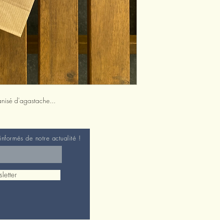
anisé d'agastache...
 informés de notre actualité !
letter
© 