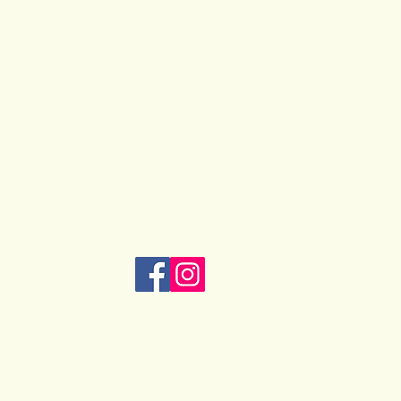
Mentions légales
-
RGPD
Copyright @Pomme-Poire-Pêche. Powered
by
EMIORA agence emarketing