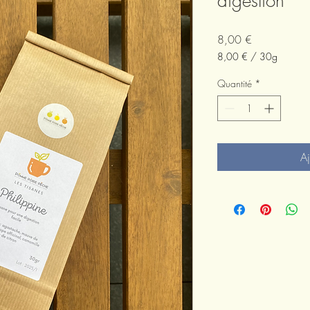
digestion
Prix
8,00 €
8,00 €
/
30g
8,00 €
pour
Quantité
*
30
Grammes
Aj