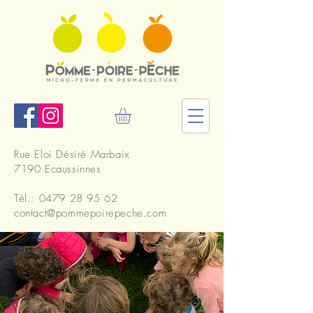
Rue Eloi Désiré Marbaix
7190 Ecaussinnes
Tél.:
0479 28 95 62
contact@pommepoirepeche.com