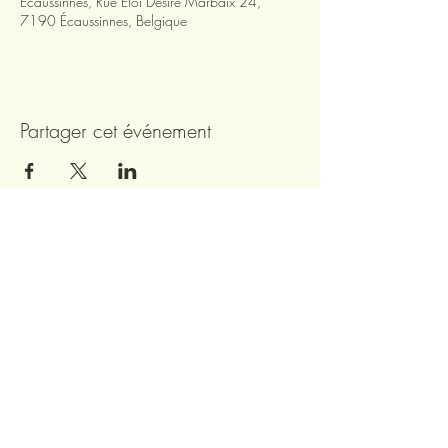
Écaussinnes, Rue Eloi Désiré Marbaix 24,
7190 Écaussinnes, Belgique
Partager cet événement
Rejoignez notre mailing list pour être tenus
informés de notre actualité !
Abonnez-vous à notre newsletter