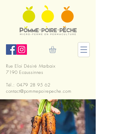
Rue Eloi Désiré Marbaix
7190 Ecaussinnes
Tél.:
0479 28 95 62
contact@pommepoirepeche.com