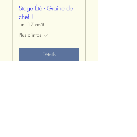
Stage Été - Graine de
chef !
lun. 17 août
Plus d'infos
Détails
Rejoignez notre mailing list pour être tenus
informés de notre actualité !
Abonnez-vous à notre newsletter