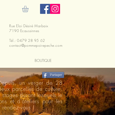
ecter
Rue Eloi Désiré Marbaix
7190 Ecaussinnes
Tél.: 0479 28 95 62
contact@pommepoirepeche.com
BOUTIQUE
Partager
 Depuis, un verger de 28
deux parcelles de culture.
 stages durant lesquels le
ons et d'ateliers pour les
au rendez-vous !