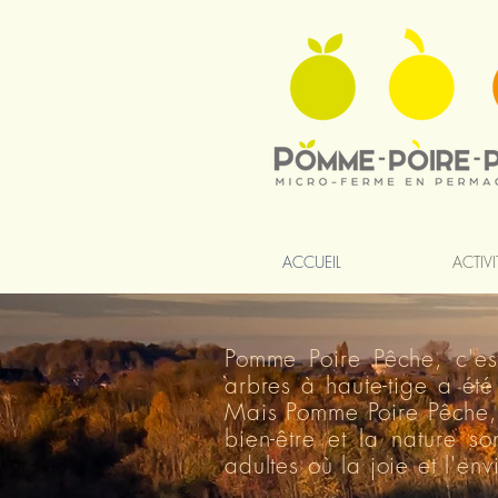
ACCUEIL
ACTIVI
Pomme Poire Pêche, c'es
arbres à haute-tige a été
Mais Pomme Poire Pêche, 
bien-être et la nature so
adultes où la joie et l'en