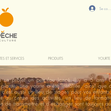
Se conn
TES ET SERVICES
PRODUITS
YOURTE
t un projet un peu fou lancé il y a 5 ans.
 planté, une yourte a été installée, ainsi que 
c'est aussi un
lieu
de stages pour vos enfants,
nt au centre des activités, un lieu de formati
vie de transmettre et d'échanger sont toujours 