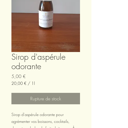
Sirop d'aspérule
odorante
Prix
5,00 €
20,00 €
/
1l
20,00 €
pour
Rupture de stock
1
Litre
Sirop d'aspérule odorante pour
agrémenter vos boissons, cocktails,