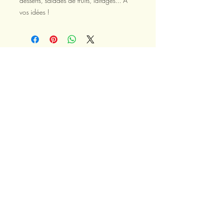
desserts, salades de fruits, laitages... À
vos idées !
Rejoignez notre mailing list pour être tenus
informés de notre actualité !
Abonnez-vous à notre newsletter
Mentions légales
-
RGPD
© Copyright @Pomme-Poire-Pêche.
Powered by
EMIORA agence